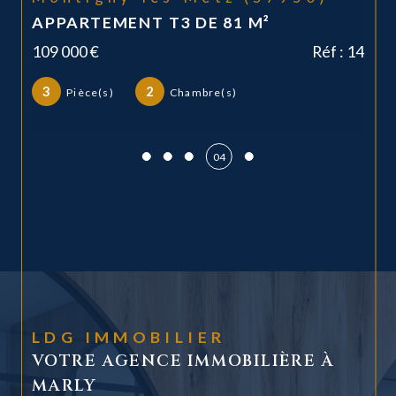
M²
RÉMILLY – MAISON 116 M² – 
CHAMBRES – TERRAIN 31 AR
Réf : 14
335 000 €
6
4
Pièce(s)
Chambre(s)
1
Salle(s) de bain
05
LDG IMMOBILIER