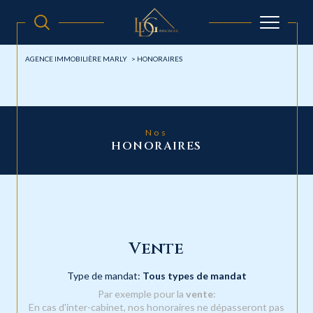
AGENCE IMMOBILIÈRE MARLY
HONORAIRES
Nos
HONORAIRES
Vente
Type de mandat:
Tous types de mandat
Par exemple pour la
vente
:
En cas d'inter-cabinet, nos honoraires ne dépasseront pas