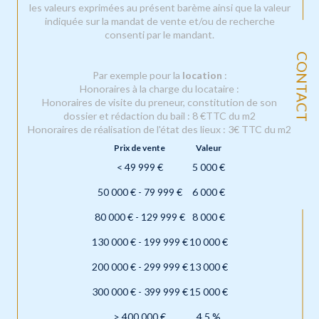
les valeurs exprimées au présent barème ainsi que la valeur
indiquée sur la mandat de vente et/ou de recherche
consenti par le mandant.
CONTACT
Par exemple pour la
location
:
Honoraires à la charge du locataire :
Honoraires de visite du preneur, constitution de son
dossier et rédaction du bail : 8 €TTC du m2
Honoraires de réalisation de l'état des lieux : 3€ TTC du m2
Prix de vente
Valeur
<
49 999 €
5 000 €
50 000 € - 79 999 €
6 000 €
80 000 € - 129 999 €
8 000 €
130 000 € - 199 999 €
10 000 €
200 000 € - 299 999 €
13 000 €
300 000 € - 399 999 €
15 000 €
>
400 000 €
4.5 %