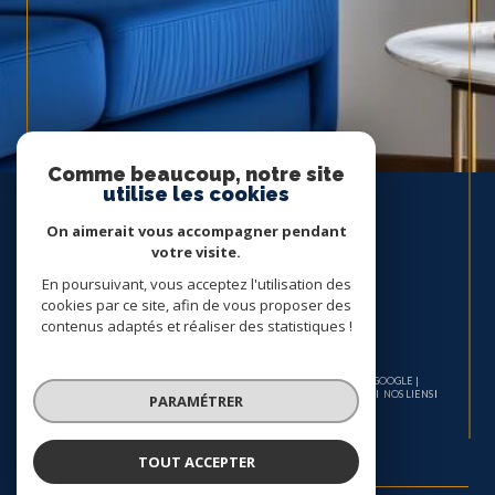
Comme beaucoup, notre site
utilise les cookies
On aimerait vous accompagner pendant
votre visite.
En poursuivant, vous acceptez l'utilisation des
cookies par ce site, afin de vous proposer des
contenus adaptés et réaliser des statistiques !
© 2026 | TOUS DROITS RÉSERVÉS | TRADUCTION POWERED BY GOOGLE |
NOS HONORAIRES
PLAN DU SITE
MENTIONS LÉGALES
ADMIN
NOS LIENS
PARAMÉTRER
POLITIQUE RGPD
COOKIES
TOUT ACCEPTER